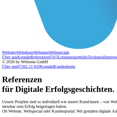
Websites
Webshops
Webapps
Webspecials
Über uns
Kontakt
Referenzen
FAQ
Leistungsportfolio
Techstack
Impres
© 2026 by Webonia GmbH
Über uns
07262 21 810
Kontakt
Kundenlogin
Referenzen
für Digitale Erfolgsgeschichten.
Unsere Projekte sind so individuell wie unsere Kund:innen – von Web
messbar zum Erfolg beigetragen haben.
Ob Website, Webspecial oder Kundenportal: Wir gestalten digitale Auftr