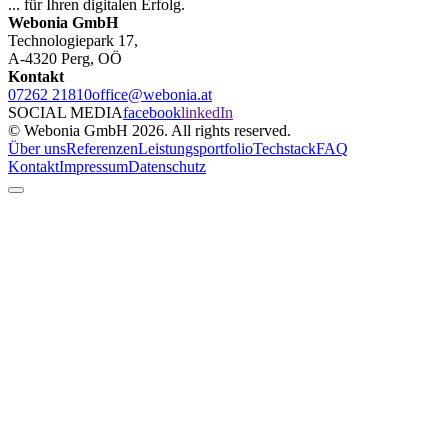
... für Ihren digitalen Erfolg.
Webonia GmbH
Technologiepark 17,
A-4320 Perg, OÖ
Kontakt
07262 21810
office@webonia.at
SOCIAL MEDIA
facebook
linkedIn
© Webonia GmbH 2026. All rights reserved.
Über uns
Referenzen
Leistungsportfolio
Techstack
FAQ
Kontakt
Impressum
Datenschutz