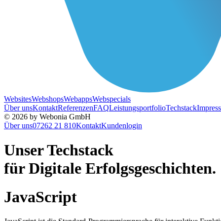
Websites
Webshops
Webapps
Webspecials
Über uns
Kontakt
Referenzen
FAQ
Leistungsportfolio
Techstack
Impres
© 2026 by Webonia GmbH
Über uns
07262 21 810
Kontakt
Kundenlogin
Unser
Tech
stack
für Digitale Erfolgsgeschichten.
JavaScript