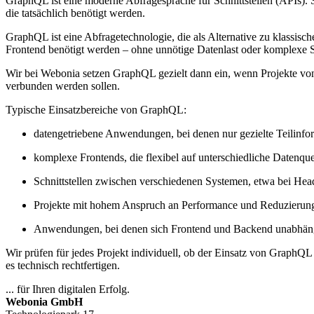
GraphQL ist eine moderne Abfragesprache für Schnittstellen (APIs). S
die tatsächlich benötigt werden.
GraphQL ist eine Abfragetechnologie, die als Alternative zu klassisc
Frontend benötigt werden – ohne unnötige Datenlast oder komplexe S
Wir bei Webonia setzen GraphQL gezielt dann ein, wenn Projekte von
verbunden werden sollen.
Typische Einsatzbereiche von GraphQL:
datengetriebene Anwendungen, bei denen nur gezielte Teilinfo
komplexe Frontends, die flexibel auf unterschiedliche Datenqu
Schnittstellen zwischen verschiedenen Systemen, etwa bei H
Projekte mit hohem Anspruch an Performance und Reduzierun
Anwendungen, bei denen sich Frontend und Backend unabhängi
Wir prüfen für jedes Projekt individuell, ob der Einsatz von GraphQ
es technisch rechtfertigen.
... für Ihren digitalen Erfolg.
Webonia GmbH