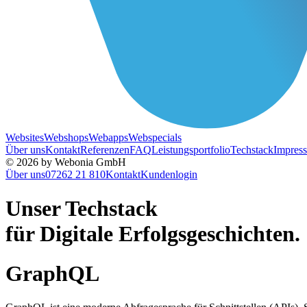
Websites
Webshops
Webapps
Webspecials
Über uns
Kontakt
Referenzen
FAQ
Leistungsportfolio
Techstack
Impres
© 2026 by Webonia GmbH
Über uns
07262 21 810
Kontakt
Kundenlogin
Unser
Tech
stack
für Digitale Erfolgsgeschichten.
GraphQL