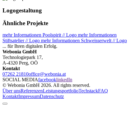
Logogestaltung
Ähnliche Projekte
mehr Informationen
Poolspirit // Logo
mehr Informationen
Stiftsatelier // Logo
mehr Informationen
Schweisserwelt // Logo
... für Ihren digitalen Erfolg.
Webonia GmbH
Technologiepark 17,
A-4320 Perg, OÖ
Kontakt
07262 21810
office@webonia.at
SOCIAL MEDIA
facebook
linkedIn
© Webonia GmbH 2026. All rights reserved.
Über uns
Referenzen
Leistungsportfolio
Techstack
FAQ
Kontakt
Impressum
Datenschutz