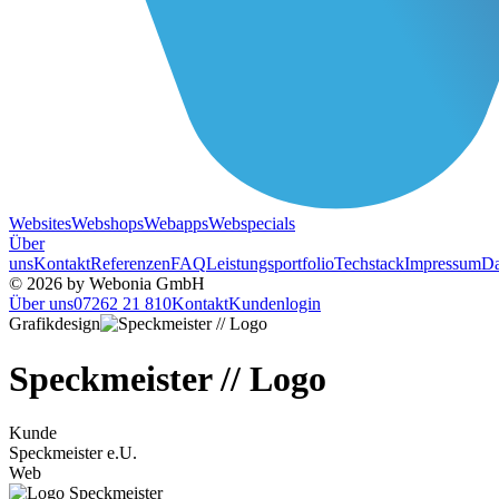
Websites
Webshops
Webapps
Webspecials
Über
uns
Kontakt
Referenzen
FAQ
Leistungsportfolio
Techstack
Impressum
Da
© 2026 by Webonia GmbH
Über uns
07262 21 810
Kontakt
Kundenlogin
Grafikdesign
Speckmeister // Logo
Kunde
Speckmeister e.U.
Web