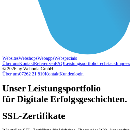
Websites
Webshops
Webapps
Webspecials
Über uns
Kontakt
Referenzen
FAQ
Leistungsportfolio
Techstack
Impres
© 2026 by Webonia GmbH
Über uns
07262 21 810
Kontakt
Kundenlogin
Unser
Leistungs
portfolio
für Digitale Erfolgsgeschichten.
SSL-Zertifikate