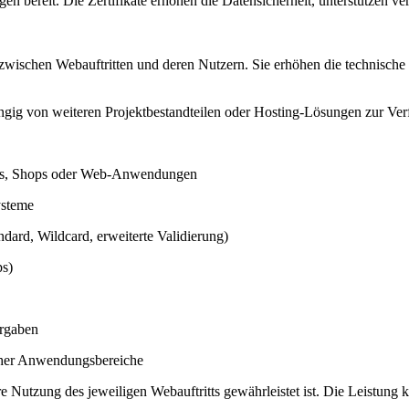
en bereit. Die Zertifikate erhöhen die Datensicherheit, unterstützen
 zwischen Webauftritten und deren Nutzern. Sie erhöhen die technische
hängig von weiteren Projektbestandteilen oder Hosting-Lösungen zur Ve
tes, Shops oder Web-Anwendungen
ysteme
ndard, Wildcard, erweiterte Validierung)
ps)
orgaben
scher Anwendungsbereiche
 Nutzung des jeweiligen Webauftritts gewährleistet ist. Die Leistung k